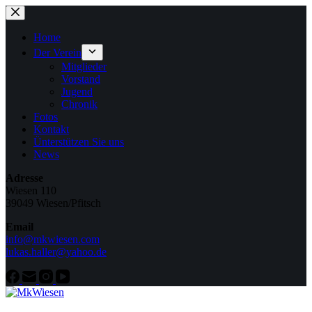
Zum
Inhalt
springen
Home
Der Verein
Mitglieder
Vorstand
Jugend
Chronik
Fotos
Kontakt
Ünterstützen Sie uns
News
Adresse
Wiesen 110
39049 Wiesen/Pfitsch
Email
info@mkwiesen.com
lukas.haller@yahoo.de