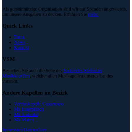
Als gemeinnützige Organisation sind wir auf Spenden angewiesen,
um unsere Ausgaben zu decken. Erfahren Sie
mehr.
Quick Links
Fotos
News
Kontakt
VSM
Besuchen Sie auch die Seite des
Verbandes Südtiroler
Musikkapellen
, welcher allen Musikapellen unseres Landes
vorsteht.
Andere Kapellen im Bezirk
Vereinskapelle Gossensass
Mk Innerpfitsch
Mk Jaufental
Mk Mareit
Impressum/Datenschutz